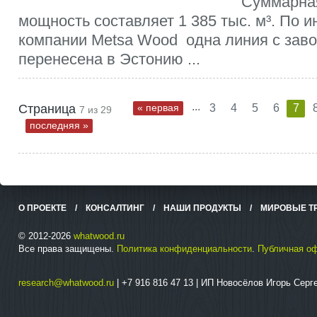
Суммарна
мощность составляет 1 385 тыс. м³. По 
компании Metsa Wood одна линия с заво
перенесена в Эстонию ...
...
Страница
« первая
3
4
5
6
7
7 из 29
последняя »
О ПРОЕКТЕ
/
КОНСАЛТИНГ
/
НАШИ ПРОДУКТЫ
/
МИРОВЫЕ Т
© 2012-2026
whatwood.ru
Все права защищены.
Политика конфиденциальности
.
Публичная о
research@whatwood.ru
| +7 916 816 47 13 | ИП Новосёлов Игорь Сер