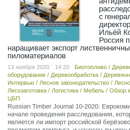
антидем
расслед
с генер
директо
Ильёй К
Россия 
наращивает экспорт лиственничны
пиломатериалов
13 ноября 2020 ` 14:20
Биотопливо
/
Дерев
оборудование
/
Деревообработка
/
Деревянн
Интервью
/
Лесное законодательство
/
Лесно
Лесозаготовка
/
Логистика
/
Мебель
/
Обзор 
ЦБП
Russian Timber Journal 10-2020: Евроко
начале проведения расследования, кото
является ли импорт российской берёзов
предметом демпинга, и нанесен ли уро