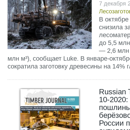
7 декабря 
Лесозагото
В октябре
снизила з
лесоматер
до 5,5 млн
— 2,6 млн
млн м³), сообщает Luke. В январе-октябре
сократила заготовку древесины на 14% г/г
Russian 
10-2020:
пошлины
берёзов
России 