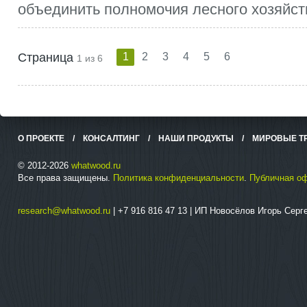
объединить полномочия лесного хозяйств
Страница
1
2
3
4
5
6
1 из 6
О ПРОЕКТЕ
/
КОНСАЛТИНГ
/
НАШИ ПРОДУКТЫ
/
МИРОВЫЕ Т
© 2012-2026
whatwood.ru
Все права защищены.
Политика конфиденциальности
.
Публичная о
research@whatwood.ru
| +7 916 816 47 13 | ИП Новосёлов Игорь Сер