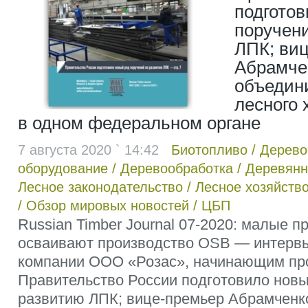
подготов
поручен
ЛПК; ви
Абрамче
объедин
лесного 
в одном федеральном органе
7 августа 2020 ` 14:42
Биотопливо
/
Дерево
оборудование
/
Деревообработка
/
Деревянн
Лесное законодательство
/
Лесное хозяйств
/
Обзор мировых новостей
/
ЦБП
Russian Timber Journal 07-2020: малые п
осваивают производство OSB — интервь
компании OOO «Розас», начинающим пр
Правительство России подготовило новы
развитию ЛПК; вице-премьер Абрамченк