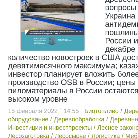
вопросы 
Украина
антидем
пошлины
России и
декабре 
количество новостроек в США дос
девятимесячного максимума; каза
инвестор планирует вложить более
производство OSB в России; цены
пиломатериалы в России остаются
высоком уровне
15 февраля 2022 ` 14:55
Биотопливо
/
Дер
оборудование
/
Деревообработка
/
Деревянн
Инвестиции и инвестпроекты
/
Лесное закон
Лесозаготовка
/
Лесосырье
/
Логистика
/
Меб