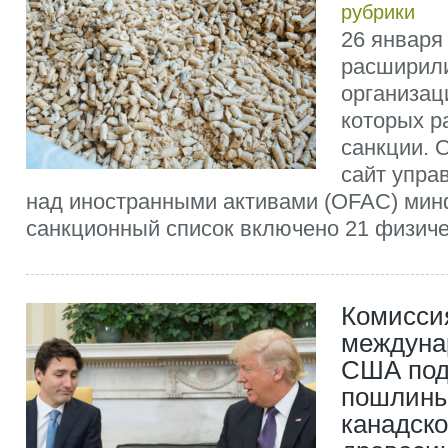
рубрики
26 января
расширили
организац
которых р
санкции. 
сайт упра
над иностранными активами (OFAC) мин
санкционный список включено 21 физичес
Комисси
междуна
США под
пошлины
канадск