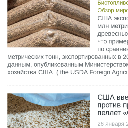
Биотоплив
Обзор мир
США экспо
млн метри
древесных
что приме
по сравне
метрических тонн, экспортированных в 20
данным, опубликованным Министерством
хозяйства США ( the USDA Foreign Agricult
США вве
против 
пеллет 
26 января 