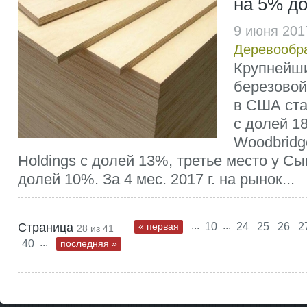
на 5% до
9 июня 201
Деревообр
Крупнейш
березовой
в США ста
с долей 1
Woodbridge
Holdings с долей 13%, третье место у С
долей 10%. За 4 мес. 2017 г. на рынок...
...
...
Страница
« первая
10
24
25
26
2
28 из 41
...
40
последняя »