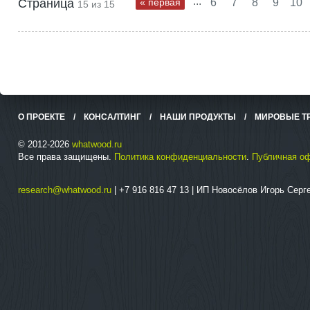
...
Страница
« первая
6
7
8
9
10
15 из 15
О ПРОЕКТЕ
/
КОНСАЛТИНГ
/
НАШИ ПРОДУКТЫ
/
МИРОВЫЕ Т
© 2012-2026
whatwood.ru
Все права защищены.
Политика конфиденциальности
.
Публичная о
research@whatwood.ru
| +7 916 816 47 13 | ИП Новосёлов Игорь Сер