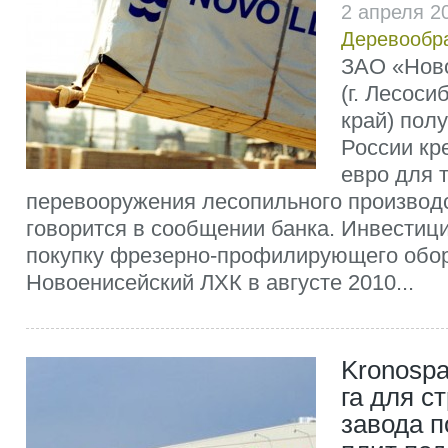
2 апреля 2
Деревообр
ЗАО «Нов
(г. Лесоси
край) пол
России кр
евро для 
перевооружения лесопильного производс
говорится в сообщении банка. Инвестиц
покупку фрезерно-профилирующего обо
Новоенисейский ЛХК в августе 2010...
Kronospa
га для с
завода п