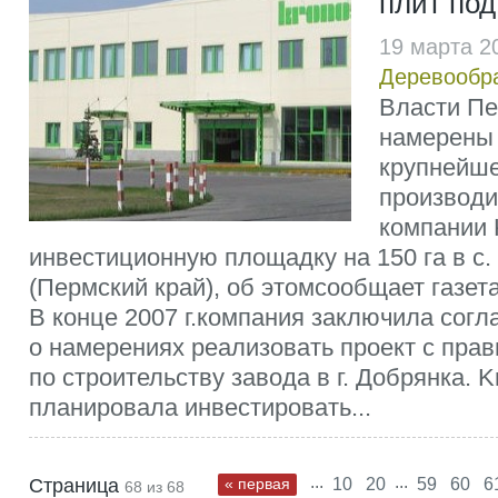
плит по
19 марта 2
Деревообр
Власти Пе
намерены
крупнейше
производ
компании 
инвестиционную площадку на 150 га в с.
(Пермский край), об этомсообщает газет
В конце 2007 г.компания заключила сог
о намерениях реализовать проект с прав
по строительству завода в г. Добрянка. 
планировала инвестировать...
...
...
Страница
« первая
10
20
59
60
6
68 из 68