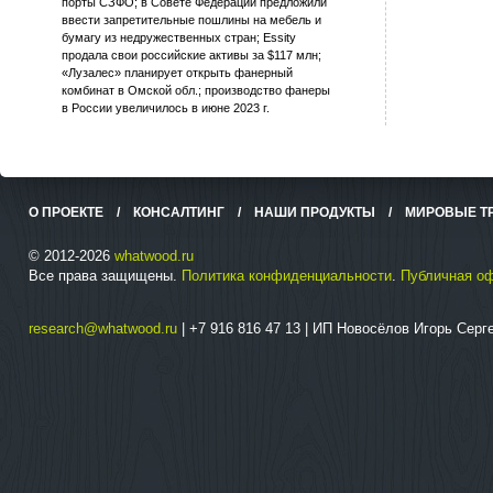
порты СЗФО; в Совете Федерации предложили
ввести запретительные пошлины на мебель и
бумагу из недружественных стран; Essity
продала свои российские активы за $117 млн;
«Лузалес» планирует открыть фанерный
комбинат в Омской обл.; производство фанеры
в России увеличилось в июне 2023 г.
О ПРОЕКТЕ
/
КОНСАЛТИНГ
/
НАШИ ПРОДУКТЫ
/
МИРОВЫЕ Т
© 2012-2026
whatwood.ru
Все права защищены.
Политика конфиденциальности
.
Публичная о
research@whatwood.ru
| +7 916 816 47 13 | ИП Новосёлов Игорь Сер