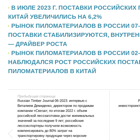
В ИЮЛЕ 2023 Г. ПОСТАВКИ РОССИЙСКИХ
КИТАЙ УВЕЛИЧИЛИСЬ НА 6,2%
РЫНОК ПИЛОМАТЕРИАЛОВ В РОССИИ 07-
ПОСТАВКИ СТАБИЛИЗИРУЮТСЯ, ВНУТРЕН
— ДРАЙВЕР РОСТА
РЫНОК ПИЛОМАТЕРИАЛОВ В РОССИИ 02-2
НАБЛЮДАЛСЯ РОСТ РОССИЙСКИХ ПОСТА
ПИЛОМАТЕРИАЛОВ В КИТАЙ
Предыдущая страница
Russian Timber Journal 06-2023: интервью с
Р
Виталием Демиденко, директором по продажам
инвестпроек
компании «Свеза»; по итогам 2022 г. объем
российской лесозаготовки достиг минимальных
значений за последние 9 лет; российские
лесоэкспортеры получили возможность
компенсировать до 80% затрат на
транспортировку продукции через морские