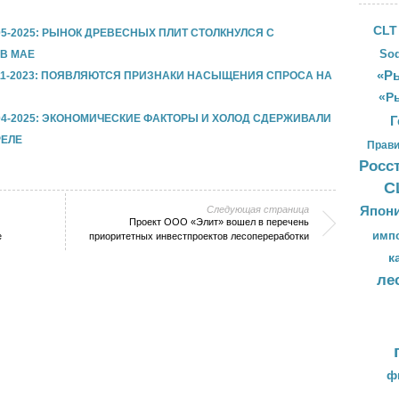
CLT
5-2025: РЫНОК ДРЕВЕСНЫХ ПЛИТ СТОЛКНУЛСЯ С
Sod
В МАЕ
«Ры
11-2023: ПОЯВЛЯЮТСЯ ПРИЗНАКИ НАСЫЩЕНИЯ СПРОСА НА
«Р
4-2025: ЭКОНОМИЧЕСКИЕ ФАКТОРЫ И ХОЛОД СДЕРЖИВАЛИ
Г
РЕЛЕ
Прави
Росс
С
Япон
Следующая страница
Проект ООО «Элит» вошел в перечень
имп
е
приоритетных инвестпроектов лесопереработки
к
ле
ф