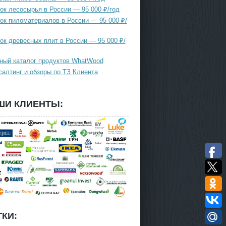
ок лесосырья в России — 95 000 ₽/год
ок пиломатериалов в России — 95 000 ₽/
ок древесных плит в России — 95 000 ₽/
ный каталог продуктов WhatWood
салтинг и обзоры по ТЗ Клиента
ШИ КЛИЕНТЫ:
КИ: