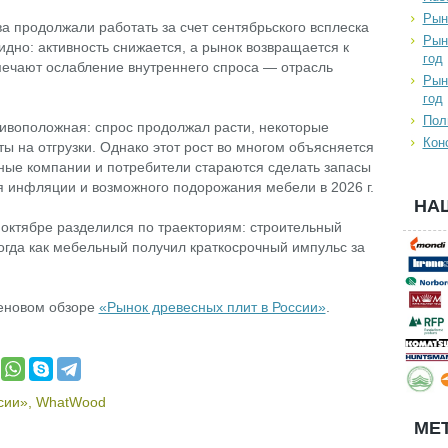
Рын
а продолжали работать за счет сентябрьского всплеска
Рын
идно: активность снижается, а рынок возвращается к
год
ечают ослабление внутреннего спроса — отрасль
Рын
год
Пол
ивоположная: спрос продолжал расти, некоторые
Кон
ы на отгрузки. Однако этот рост во многом объясняется
е компании и потребители стараются сделать запасы
 инфляции и возможного подорожания мебели в 2026 г.
НА
 октябре разделился по траекториям: строительный
огда как мебельный получил краткосрочный импульс за
еновом обзоре
«Рынок древесных плит в России»
.
сии»
,
WhatWood
МЕТ