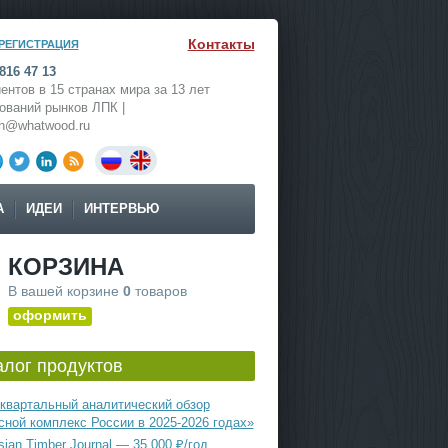
Контакты
РЕГИСТРАЦИЯ
816 47 13
ентов в 15 странах мира за 13 лет
ований рынков ЛПК |
ch@whatwood.ru
А
ИДЕИ
ИНТЕРВЬЮ
КОРЗИНА
В вашей корзине
0
товаров
оформить
алог продуктов
квартальный аналитический обзор
сной комплекс России в 2025-2026 годах»
ian Timber Journal — 35 000 ₽/год