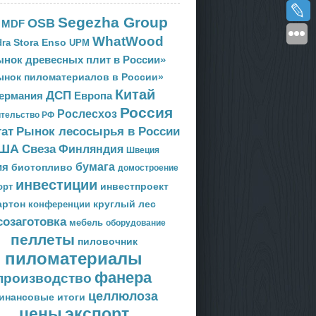
Segezha Group
OSB
MDF
WhatWood
Stora Enso
ra
UPM
нок древесных плит в России»
ынок пиломатериалов в России»
Китай
ДСП
Европа
ермания
Россия
Рослесхоз
тельство РФ
тат
Рынок лесосырья в России
ША
Свеза
Финляндия
Швеция
ия
бумага
биотопливо
домостроение
инвестиции
орт
инвестпроект
артон
круглый лес
конференции
созаготовка
мебель
оборудование
пеллеты
пиловочник
пиломатериалы
фанера
производство
целлюлоза
инансовые итоги
цены
экспорт