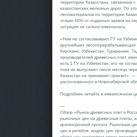
территорию Казахстана, связанные с
казахстанских железных дорог. По эт
лесоматериалов по территории Казах
только 60% от поданных заявок на пе
ситуация не сильно изменилась.
«Нам не согласовывают ГУ на Узбеки
крупнейших лесоперерабатывающих п
Киргизию, Узбекистан, Туркмению, Т
производителей древесных плит, име
есть 1 ГУ на Узбекистан, его не согл
пока не выпускают около месяца чере
Казахстан не принимает транзит», —
расположенного в Новосибирской обл
Подробнее читайте в ежемесячном ц
—
Обзор «Рынок древесных плит в Росс
рыночных цен на древесные плиты, а
краткосрочный прогноз. Рыночные це
цен в ритейле, индекс цен производи
сбора цен составляет опрос производ