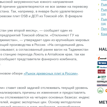
 высокой загруженностью южного направления
Рын
ой причине удовлетворяются не все заявки на перевозку
Рын
стана. Так, например, в январе было удовлетворено
год
ревозки плит OSB и ДСП из Томской обл. В феврале
Рын
год
Пол
стан уже второй месяц», — сообщает один из
Кон
редприятий Томской области. «Отклоняют ГУ на
аджикистан», — утверждает один из крупнейших мировых
ющий производства в России. «На сегодняшний день
НА
асовывают, а согласованный ранее вагон на Таджикистан
з станцию перехода Локоть в Алтайском крае, так как
 сообщают представители фанерного комбината,
.
еновом обзоре
«Рынок древесных плит в России»
.
ии» ставит своей задачей отслеживать текущий уровень
нализировать причины их изменения и предоставлять
ны отслеживаются на четырех основных базисах: индекс
МЕТ
телей, индекс экспортных цен. Основу методологии
ителей древесных плит, трейдеров, дистрибуторов,