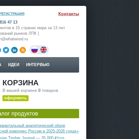
Контакты
РЕГИСТРАЦИЯ
816 47 13
ентов в 15 странах мира за 13 лет
ований рынков ЛПК |
ch@whatwood.ru
А
ИДЕИ
ИНТЕРВЬЮ
КОРЗИНА
В вашей корзине
0
товаров
оформить
алог продуктов
квартальный аналитический обзор
сной комплекс России в 2025-2026 годах»
ian Timber Journal — 35 000 ₽/год