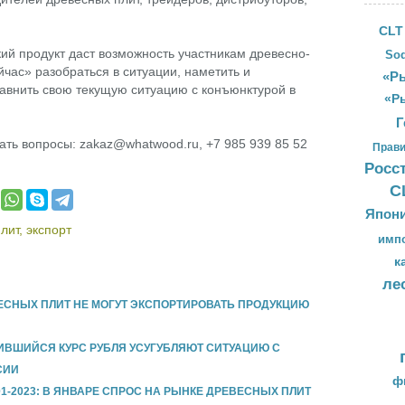
CLT
й продукт даст возможность участникам древесно-
Sod
йчас» разобраться в ситуации, наметить и
«Ры
равнить свою текущую ситуацию с конъюнктурой в
«Р
Г
ать вопросы: zakaz@whatwood.ru, +7 985 939 85 52
Прави
Росс
С
Япон
лит
,
экспорт
имп
к
ле
СНЫХ ПЛИТ НЕ МОГУТ ЭКСПОРТИРОВАТЬ ПРОДУКЦИЮ
ИВШИЙСЯ КУРС РУБЛЯ УСУГУБЛЯЮТ СИТУАЦИЮ С
СИИ
ф
1-2023: В ЯНВАРЕ СПРОС НА РЫНКЕ ДРЕВЕСНЫХ ПЛИТ