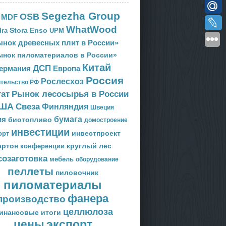
Segezha Group
OSB
MDF
WhatWood
Stora Enso
ra
UPM
нок древесных плит в России»
ынок пиломатериалов в России»
Китай
ДСП
Европа
ермания
Россия
Рослесхоз
тельство РФ
тат
Рынок лесосырья в России
ША
Свеза
Финляндия
Швеция
ия
бумага
биотопливо
домостроение
инвестиции
орт
инвестпроект
артон
круглый лес
конференции
созаготовка
мебель
оборудование
пеллеты
пиловочник
пиломатериалы
фанера
производство
целлюлоза
инансовые итоги
цены
экспорт