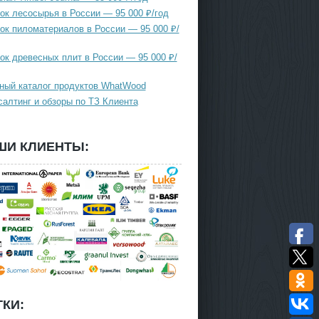
ок лесосырья в России — 95 000 ₽/год
ок пиломатериалов в России — 95 000 ₽/
ок древесных плит в России — 95 000 ₽/
ный каталог продуктов WhatWood
салтинг и обзоры по ТЗ Клиента
ШИ КЛИЕНТЫ:
КИ: