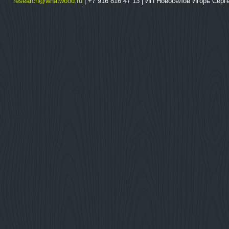
research@whatwood.ru
| +7 916 816 47 13 | ИП Новосёлов Игорь Сер