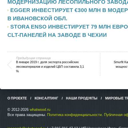
МОДЕРНИЗАЦИЮ ЛЕСОПИЛЬНОГО ЗАВОДА
EGGER ИНВЕСТИРУЕТ €300 МЛН В МОД
В ИВАНОВСКОЙ ОБЛ.
STORA ENSO ИНВЕСТИРУЕТ 79 МЛН ЕВР
CLT-ПАНЕЛЕЙ НА ЗАВОДЕ В ЧЕХИИ
Предыдущая страница
В январе 2019 г. доля экспорта российских
Smurfit 
лесоматериалов и изделий ЦБП составила 3,1
мощност
%
О ПРОЕКТЕ
/
КОНСАЛТИНГ
/
НАШИ ПРОДУКТЫ
/
МИРОВЫЕ Т
© 2012-2026
whatwood.ru
Все права защищены.
Политика конфиденциальности
.
Публичная о