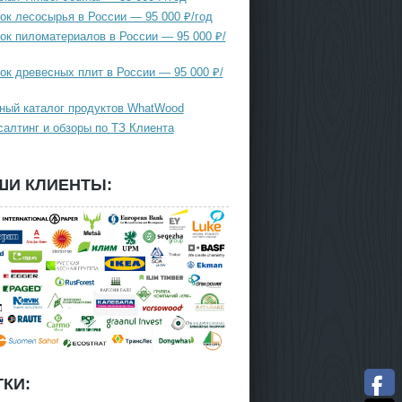
ок лесосырья в России — 95 000 ₽/год
ок пиломатериалов в России — 95 000 ₽/
ок древесных плит в России — 95 000 ₽/
ный каталог продуктов WhatWood
салтинг и обзоры по ТЗ Клиента
ШИ КЛИЕНТЫ:
КИ: