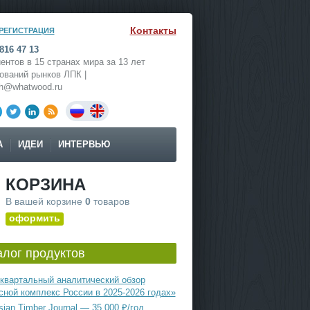
Контакты
РЕГИСТРАЦИЯ
816 47 13
ентов в 15 странах мира за 13 лет
ований рынков ЛПК |
ch@whatwood.ru
А
ИДЕИ
ИНТЕРВЬЮ
КОРЗИНА
В вашей корзине
0
товаров
оформить
алог продуктов
квартальный аналитический обзор
сной комплекс России в 2025-2026 годах»
ian Timber Journal — 35 000 ₽/год