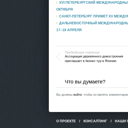
XVI ПЕТЕРБУРГСКИЙ МЕЖДУНАРОДНЫ
ОКТЯБРЯ
САНКТ-ПЕТЕРБУРГ ПРИМЕТ XV МЕЖ
ДАЛЬНЕВОСТОЧНЫЙ МЕЖДУНАРОДНЫ
17–18 АПРЕЛЯ
Предыдущая страница
Ассоциация деревянного домостроения
приглашает в бизнес-тур в Японию
Что вы думаете?
Вы должны
войти
, чтобы оставлять комментарии
О ПРОЕКТЕ
/
КОНСАЛТИНГ
/
НАШИ 