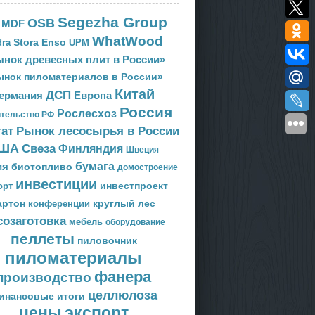
Segezha Group
OSB
MDF
WhatWood
Stora Enso
ra
UPM
нок древесных плит в России»
ынок пиломатериалов в России»
Китай
ДСП
Европа
ермания
Россия
Рослесхоз
тельство РФ
тат
Рынок лесосырья в России
ША
Свеза
Финляндия
Швеция
ия
бумага
биотопливо
домостроение
инвестиции
орт
инвестпроект
артон
круглый лес
конференции
созаготовка
мебель
оборудование
пеллеты
пиловочник
пиломатериалы
фанера
производство
целлюлоза
инансовые итоги
цены
экспорт