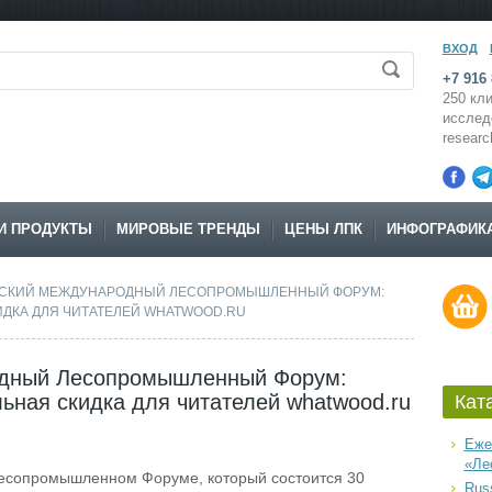
ВХОД
+7 916 
250 кли
исслед
resear
И ПРОДУКТЫ
МИРОВЫЕ ТРЕНДЫ
ЦЕНЫ ЛПК
ИНФОГРАФИК
ГСКИЙ МЕЖДУНАРОДНЫЙ ЛЕСОПРОМЫШЛЕННЫЙ ФОРУМ:
ИДКА ДЛЯ ЧИТАТЕЛЕЙ WHATWOOD.RU
одный Лесопромышленный Форум:
льная скидка для читателей whatwood.ru
Кат
Еже
«Ле
есопромышленном Форуме, который состоится 30
Russ