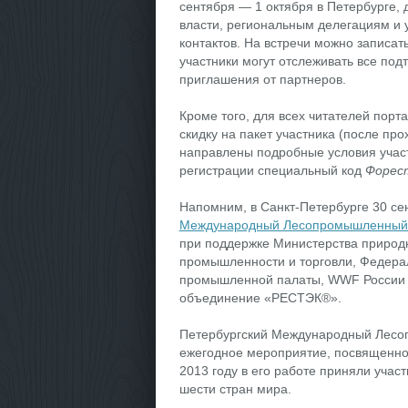
сентября — 1 октября в Петербурге, 
власти, региональным делегациям и
контактов. На встречи можно записат
участники могут отслеживать все под
приглашения от партнеров.
Кроме того, для всех читателей пор
скидку на пакет участника (после пр
направлены подробные условия участ
регистрации специальный код
Форес
Напомним, в Санкт-Петербурге 30 се
Международный Лесопромышленный
при поддержке Министерства природн
промышленности и торговли, Федераль
промышленной палаты, WWF России 
объединение «РЕСТЭК®».
Петербургский Международный Лесо
ежегодное мероприятие, посвященно
2013 году в его работе приняли учас
шести стран мира.