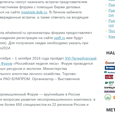
делегаты смогут назначить встречи представителям
Рын
 участникам форума с помощью Биржи деловых
Рын
ься на сайте
meetspb.ibdk.ru
. В Личном кабинете
год
твержденные встречи, а также отвечать на входящие
Рын
год
Пол
тала whatwood.ru организаторы форума предоставляют
Кон
охождения регистрации на сайте
spiff.ru
вам будут
ия). Для получения скидки необходимо указать при
т2014
.
НА
нтября – 1 октября 2014 года пройдет
XVI Петербургский
 Форум
«Российская неделя леса». Форум проводится
ых ресурсов и экологии, Министерства
ного агентства лесного хозяйства, Торгово-
и РАО БУМПРОМ. Организатор – Выставочное
промышленный Форум — крупнейшее в России
е вопросам развития лесопромышленного комплекса: в
тие более 650 специалистов из 22 регионов России и
МЕТ