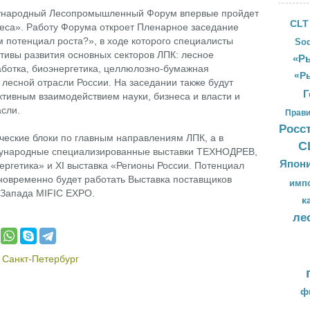
ждународный Лесопромышленный Форум впервые пройдет
CLT
еса». Работу Форума откроет Пленарное заседание
потенциал роста?», в ходе которого специалисты
Sod
тивы развития основных секторов ЛПК: лесное
«Ры
аботка, биоэнергетика, целлюлозно-бумажная
«Р
лесной отрасли России. На заседании также будут
Г
тивным взаимодействием науки, бизнеса и власти и
сли.
Прави
Росс
еские блоки по главным направлениям ЛПК, а в
С
дународные специализированные выставки ТЕХНОДРЕВ,
Япон
ергетика» и XI выставка «Регионы России. Потенциал
овременно будет работать Выставка поставщиков
имп
Запада MIFIC EXPO.
к
ле
,
Санкт-Петербург
ф