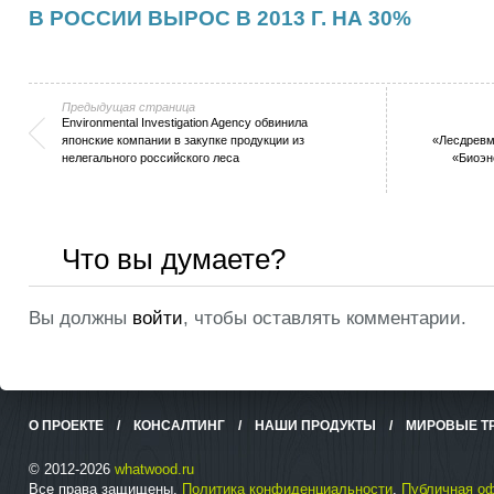
В РОССИИ ВЫРОС В 2013 Г. НА 30%
Предыдущая страница
Environmental Investigation Agency обвинила
японские компании в закупке продукции из
«Лесдревм
нелегального российского леса
«Биоэн
Что вы думаете?
Вы должны
войти
, чтобы оставлять комментарии.
О ПРОЕКТЕ
/
КОНСАЛТИНГ
/
НАШИ ПРОДУКТЫ
/
МИРОВЫЕ Т
© 2012-2026
whatwood.ru
Все права защищены.
Политика конфиденциальности
.
Публичная о