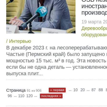
иностра
произво
19 марта 2
Деревообр
оборудова
/
Интервью
В декабре 2023 г. на лесоперерабатыва
Частые (Пермский край) было запущено
мощностью 15 тыс. м³ в год. Эта новост
если бы не одна деталь — установленно
выпуска плит...
...
...
Страница
« первая
10
20
87
88
91 из 906
...
...
96
110
120
последняя »