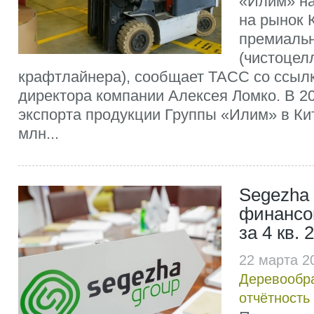
«Илим» на
на рынок 
премиальн
(чистоцел
крафтлайнера), сообщает ТАСС со ссылк
директора компании Алексея Ломко. В 20
экспорта продукции Группы «Илим» в Кит
млн...
Segezha
финансо
за 4 кв. 2
22 марта 2
Деревообр
отчётность