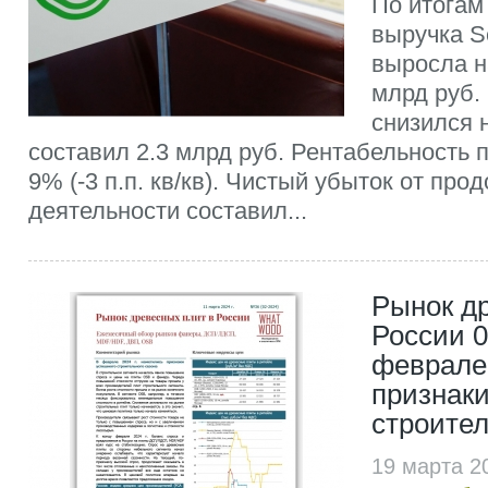
По итогам 
выручка S
выросла н
млрд руб.
снизился 
составил 2.3 млрд руб. Рентабельность 
9% (-3 п.п. кв/кв). Чистый убыток от п
деятельности составил...
Рынок д
России 0
феврале
признак
строител
19 марта 2