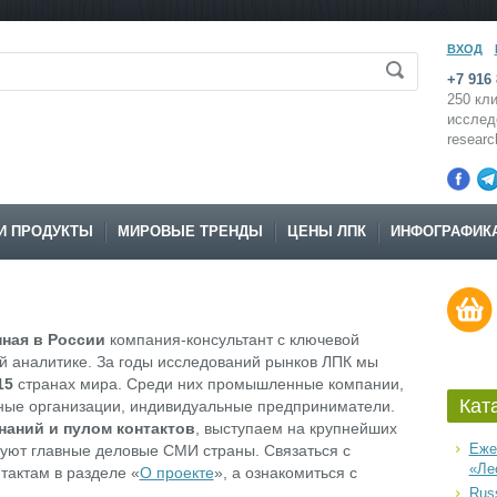
ВХОД
+7 916 
250 кли
исслед
resear
И ПРОДУКТЫ
МИРОВЫЕ ТРЕНДЫ
ЦЕНЫ ЛПК
ИНФОГРАФИК
ная в России
компания-консультант с ключевой
 аналитике. За годы исследований рынков ЛПК мы
15
странах мира. Среди них промышленные компании,
Кат
учные организации, индивидуальные предприниматели.
наний и пулом контактов
, выступаем на крупнейших
Еже
уют главные деловые СМИ страны. Связаться с
«Ле
тактам в разделе «
О проекте
», а ознакомиться с
Russ