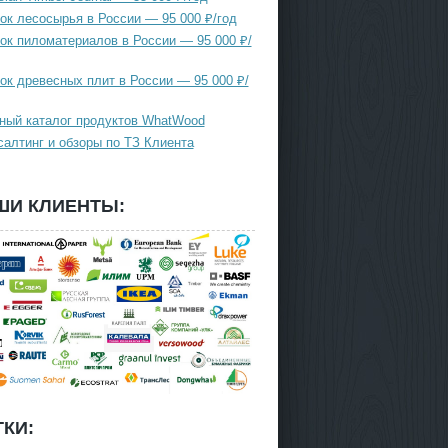
ок лесосырья в России — 95 000 ₽/год
ок пиломатериалов в России — 95 000 ₽/
ок древесных плит в России — 95 000 ₽/
ный каталог продуктов WhatWood
салтинг и обзоры по ТЗ Клиента
ШИ КЛИЕНТЫ:
КИ: