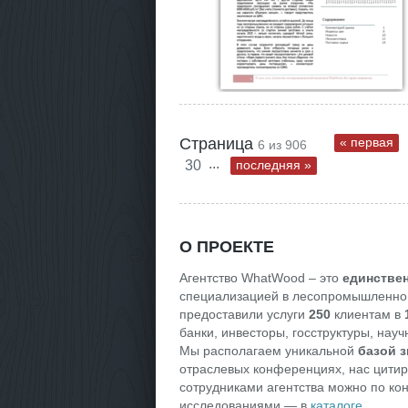
Страница
« первая
6 из 906
...
30
последняя »
О ПРОЕКТЕ
Агентство WhatWood – это
единствен
специализацией в лесопромышленной
предоставили услуги
250
клиентам в
банки, инвесторы, госструктуры, на
Мы располагаем уникальной
базой з
отраслевых конференциях, нас цитир
сотрудниками агентства можно по кон
исследованиями — в
каталоге
.