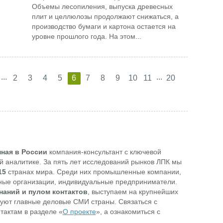
Объемы лесопиления, выпуска древесных
плит и целлюлозы продолжают снижаться, а
производство бумаги и картона остается на
уровне прошлого года. На этом...
...
...
2
3
4
5
6
7
8
9
10
11
20
ная в России
компания-консультант с ключевой
 аналитике. За пять лет исследований рынков ЛПК мы
15
странах мира. Среди них промышленные компании,
учные организации, индивидуальные предприниматели.
наний и пулом контактов
, выступаем на крупнейших
уют главные деловые СМИ страны. Связаться с
тактам в разделе «
О проекте
», а ознакомиться с