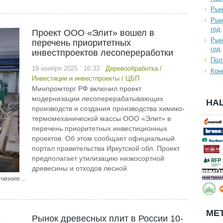
Рын
Рын
год
Проект ООО «Элит» вошел в
Рын
перечень приоритетных
год
инвестпроектов лесопереработки
Пол
19 ноября 2025 ` 16:33
Деревообработка
/
Кон
Инвестиции и инвестпроекты
/
ЦБП
Минпромторг РФ включил проект
модернизации лесоперерабатывающих
НА
производств и создания производства химико-
термомеханической массы ООО «Элит» в
перечень приоритетных инвестиционных
проектов. Об этом сообщает официальный
портал правительства Иркутской обл. Проект
предполагает утилизацию низкосортной
древесины и отходов лесной
ение...
МЕТ
Рынок древесных плит в России 10-