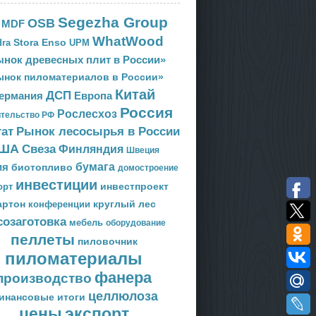
Segezha Group
OSB
MDF
WhatWood
Stora Enso
ra
UPM
нок древесных плит в России»
ынок пиломатериалов в России»
Китай
ДСП
Европа
ермания
Россия
Рослесхоз
тельство РФ
тат
Рынок лесосырья в России
ША
Свеза
Финляндия
Швеция
ия
бумага
биотопливо
домостроение
инвестиции
орт
инвестпроект
артон
круглый лес
конференции
созаготовка
мебель
оборудование
пеллеты
пиловочник
пиломатериалы
фанера
производство
целлюлоза
инансовые итоги
цены
экспорт