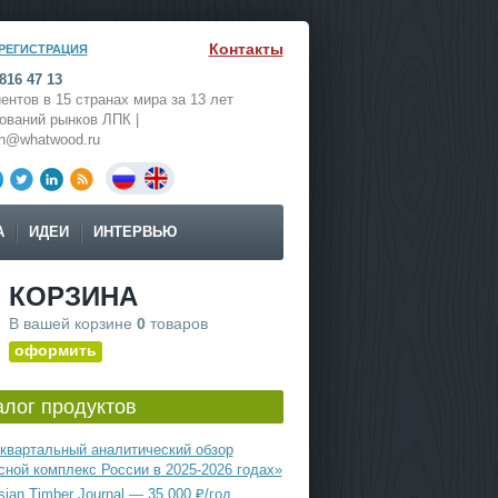
Контакты
РЕГИСТРАЦИЯ
816 47 13
ентов в 15 странах мира за 13 лет
ований рынков ЛПК |
ch@whatwood.ru
А
ИДЕИ
ИНТЕРВЬЮ
КОРЗИНА
В вашей корзине
0
товаров
оформить
алог продуктов
квартальный аналитический обзор
сной комплекс России в 2025-2026 годах»
ian Timber Journal — 35 000 ₽/год