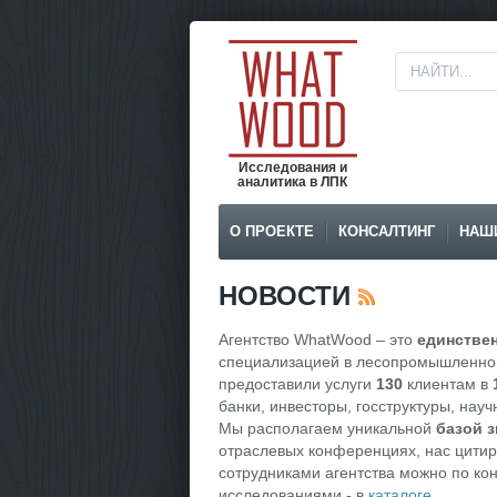
Исследования и
аналитика в ЛПК
О ПРОЕКТЕ
КОНСАЛТИНГ
НАШ
НОВОСТИ
Агентство WhatWood – это
единствен
специализацией в лесопромышленной
предоставили услуги
130
клиентам в
банки, инвесторы, госструктуры, на
Мы располагаем уникальной
базой з
отраслевых конференциях, нас цитир
сотрудниками агентства можно по кон
исследованиями - в
каталоге
.