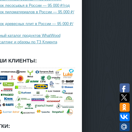
ок лесосырья в России — 95 000 ₽/год
ок пиломатериалов в России — 95 000 ₽/
ок древесных плит в России — 95 000 ₽/
ный каталог продуктов WhatWood
салтинг и обзоры по ТЗ Клиента
ШИ КЛИЕНТЫ:
КИ: