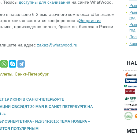
. Тезисы
доступны для скачивания
на сайте WhatWood.
Рын
Рын
ге в павильоне 6-2 выставочного комплекса «Ленэкспо»
год
ктротехника» состоится конференция «
Энергия из
Рын
пливе, производство пеллет, брикетов, биогаза в России
год
Пол
Кон
напишите на адрес
zakaz@whatwood.ru
.
НА
ллеты
,
Санкт-Петербург
 19 ИЮНЯ В САНКТ-ПЕТЕРБУРГЕ
ЦИИ ОБСУДЯТ 20 МАЯ В САНКТ-ПЕТЕРБУРГЕ НА
СЫ»
ОЭНЕРГЕТИКА» №1(34)-2015: ТЕМА НОМЕРА –
ИТСЯ ПОПУЛЯРНЫМ
МЕТ