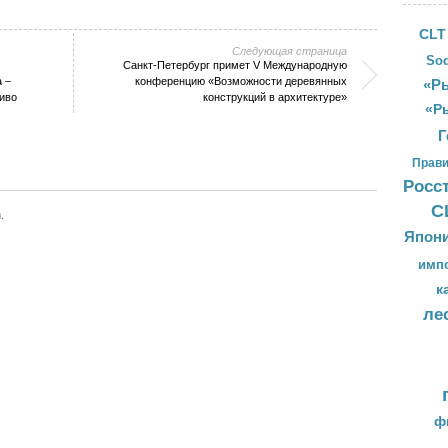
CLT
Следующая страница
Sod
Санкт-Петербург примет V Международную
 –
конференцию «Возможности деревянных
«Ры
иво
конструкций в архитектуре»
«Р
Г
Прави
Росс
С
.
Япон
имп
к
ле
ф