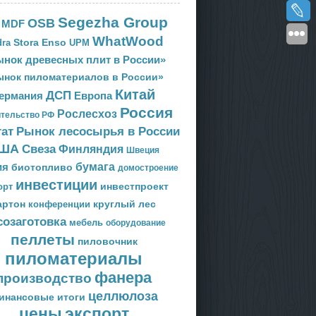
Segezha Group
OSB
MDF
WhatWood
Stora Enso
ra
UPM
нок древесных плит в России»
ынок пиломатериалов в России»
Китай
ДСП
Европа
ермания
Россия
Рослесхоз
тельство РФ
тат
Рынок лесосырья в России
ША
Свеза
Финляндия
Швеция
ия
бумага
биотопливо
домостроение
инвестиции
орт
инвестпроект
артон
круглый лес
конференции
созаготовка
мебель
оборудование
пеллеты
пиловочник
пиломатериалы
фанера
производство
целлюлоза
инансовые итоги
цены
экспорт