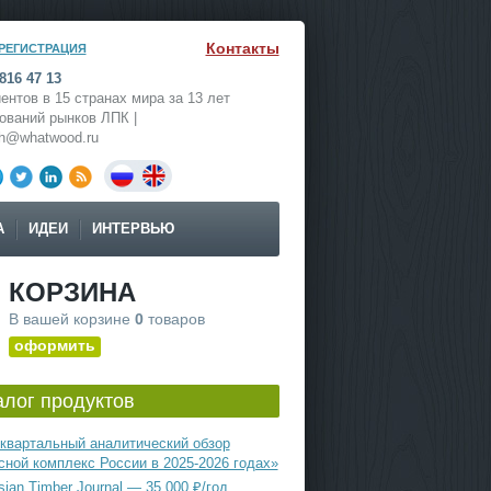
Контакты
РЕГИСТРАЦИЯ
816 47 13
ентов в 15 странах мира за 13 лет
ований рынков ЛПК |
ch@whatwood.ru
А
ИДЕИ
ИНТЕРВЬЮ
КОРЗИНА
В вашей корзине
0
товаров
оформить
алог продуктов
квартальный аналитический обзор
сной комплекс России в 2025-2026 годах»
ian Timber Journal — 35 000 ₽/год