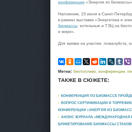
конференции
«Энергия из биомассы»
Напомним, 19 июня в Санкт-Петербур
в рамках выставки «Энергетика и эле
биомассы
: котельные и ТЭЦ на биото
и мире».
Для заявки на участие, пожалуйста, 
Метки:
биотопливо
,
конференции
,
пе
ТАКЖЕ В СЮЖЕТЕ:
КОНФЕРЕНЦИЯ ПО БИОМАССЕ ПРОЙДЕТ
ВОПРОС СЕРТИФИКАЦИИ И ТОРРЕФИКА
КОНФЕРЕНЦИИ «ЭНЕРГИЯ ИЗ БИОМАС
АНОНС ЖУРНАЛА «МЕЖДУНАРОДНАЯ БИ
БРИКЕТИРОВАНИЕ БИОМАССЫ СТАНОВ