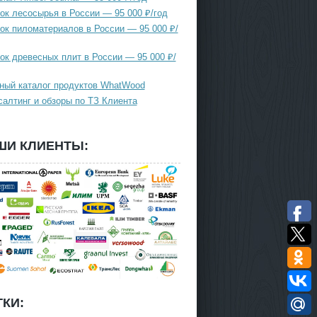
ок лесосырья в России — 95 000 ₽/год
ок пиломатериалов в России — 95 000 ₽/
ок древесных плит в России — 95 000 ₽/
ный каталог продуктов WhatWood
салтинг и обзоры по ТЗ Клиента
ШИ КЛИЕНТЫ:
КИ: