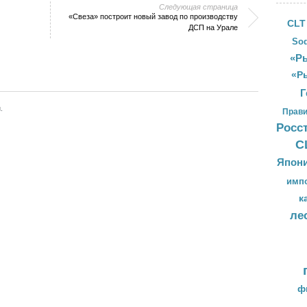
Следующая страница
«Свеза» построит новый завод по производству
CLT
ДСП на Урале
Sod
«Ры
«Р
Г
.
Прави
Росс
С
Япон
имп
к
ле
ф