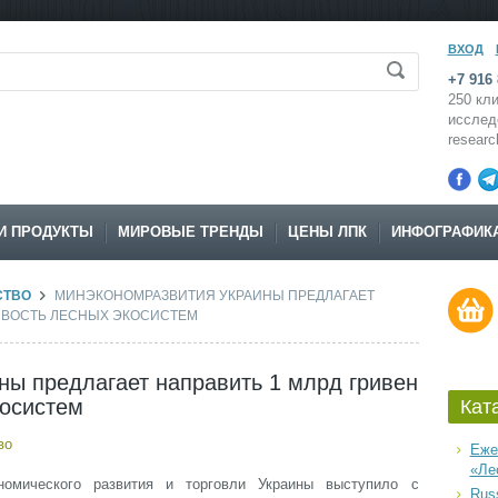
ВХОД
+7 916 
250 кли
исслед
resear
И ПРОДУКТЫ
МИРОВЫЕ ТРЕНДЫ
ЦЕНЫ ЛПК
ИНФОГРАФИК
СТВО
МИНЭКОНОМРАЗВИТИЯ УКРАИНЫ ПРЕДЛАГАЕТ
ЧИВОСТЬ ЛЕСНЫХ ЭКОСИСТЕМ
ы предлагает направить 1 млрд гривен
косистем
Кат
во
Еже
«Ле
номического развития и торговли Украины выступило с
Russ