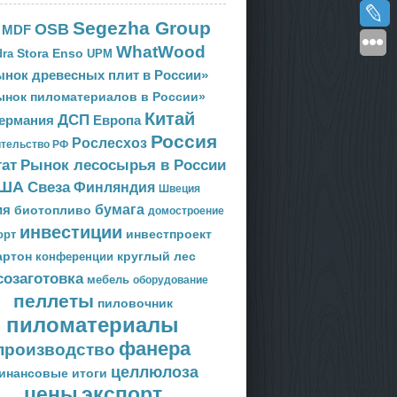
Segezha Group
OSB
MDF
WhatWood
Stora Enso
ra
UPM
нок древесных плит в России»
ынок пиломатериалов в России»
Китай
ДСП
Европа
ермания
Россия
Рослесхоз
тельство РФ
тат
Рынок лесосырья в России
ША
Свеза
Финляндия
Швеция
ия
бумага
биотопливо
домостроение
инвестиции
орт
инвестпроект
артон
круглый лес
конференции
созаготовка
мебель
оборудование
пеллеты
пиловочник
пиломатериалы
фанера
производство
целлюлоза
инансовые итоги
цены
экспорт