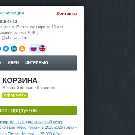
Контакты
РЕГИСТРАЦИЯ
816 47 13
ентов в 15 странах мира за 13 лет
ований рынков ЛПК |
ch@whatwood.ru
А
ИДЕИ
ИНТЕРВЬЮ
КОРЗИНА
В вашей корзине
0
товаров
оформить
алог продуктов
квартальный аналитический обзор
сной комплекс России в 2025-2026 годах»
ian Timber Journal — 35 000 ₽/год