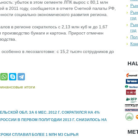
ость: убыток в этом сегменте ЛПК вырос с 80,1 млн
Рын
ей в 2011 году, сообщается в отчете Счетной палаты РФ,
Рын
нности социально-экономического развития региона.
год
Рын
лов в регионе сократилось с 2,13 млн куб м до 1,67
год
и производство бумаги и картона. Прирост отмечен
Пол
водства.
Кон
 особенно в лесозаготовке: с 15,2 тысяч сотрудников до
НА
инансовые итоги
ЬСКОЙ ОБЛ. ЗА 6 МЕС. 2012 Г. СОКРАТИЛСЯ НА 4%
ОССИИ В ПЕРВОМ ПОЛУГОДИИ 2013 Г. СНИЗИЛОСЬ НА
МЕТ
РОКИ СПЛАВИЛ БОЛЕЕ 1 МЛН М3 СЫРЬЯ