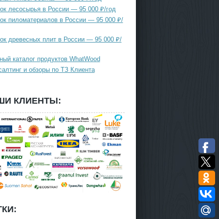
ок лесосырья в России — 95 000 ₽/год
ок пиломатериалов в России — 95 000 ₽/
ок древесных плит в России — 95 000 ₽/
ный каталог продуктов WhatWood
салтинг и обзоры по ТЗ Клиента
ШИ КЛИЕНТЫ:
КИ: