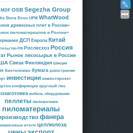
Segezha Group
OSB
MDF
WhatWood
Stora Enso
ra
UPM
нок древесных плит в России»
ынок пиломатериалов в России»
Китай
ДСП
Европа
ермания
Россия
Рослесхоз
тельство РФ
тат
Рынок лесосырья в России
ША
Свеза
Финляндия
Швеция
ия
бумага
биотопливо
домостроение
инвестиции
орт
инвестпроект
артон
круглый лес
конференции
созаготовка
мебель
оборудование
пеллеты
пиловочник
пиломатериалы
фанера
производство
целлюлоза
инансовые итоги
цены
экспорт