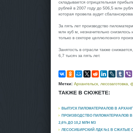
складывается отрицательная прибыльн
рублей в 2007 году до 506,5 млн рубл
которая провела аудит сбалансирова
За пять лет производство пиломатериа
млн куб м, незначительно снизилось 
только в секторе целлюлозного произ
Занятость в отрасли также снижается,
6,7 тысяч за пять лет.
Метки:
Архангельск
,
лесозаготовка
,
ф
ТАКЖЕ В СЮЖЕТЕ:
ВЫПУСК ПИЛОМАТЕРИАЛОВ В АРХАНГЕЛ
ПРОИЗВОДСТВО ПИЛОМАТЕРИАЛОВ В Р
2,6% ДО 10,2 МЛН М3
ЛЕСОСИБИРСКИЙ ЛДК №1 В СЖАТЫЕ С