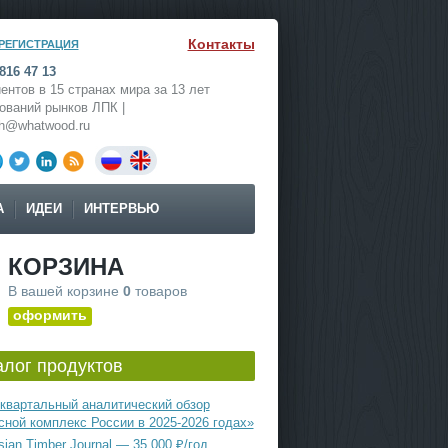
Контакты
РЕГИСТРАЦИЯ
816 47 13
ентов в 15 странах мира за 13 лет
ований рынков ЛПК |
ch@whatwood.ru
А
ИДЕИ
ИНТЕРВЬЮ
КОРЗИНА
В вашей корзине
0
товаров
оформить
алог продуктов
квартальный аналитический обзор
сной комплекс России в 2025-2026 годах»
ian Timber Journal — 35 000 ₽/год