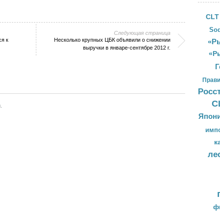
CLT
Sod
Следующая страница
я к
Несколько крупных ЦБК объявили о снижении
«Ры
выручки в январе-сентябре 2012 г.
«Р
Г
Прави
Росс
С
.
Япон
имп
к
ле
ф