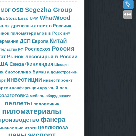
Segezha Group
OSB
MDF
WhatWood
Stora Enso
ra
UPM
нок древесных плит в России»
ынок пиломатериалов в России»
Китай
ДСП
Европа
ермания
Россия
Рослесхоз
тельство РФ
тат
Рынок лесосырья в России
ША
Свеза
Финляндия
Швеция
ия
бумага
биотопливо
домостроение
инвестиции
орт
инвестпроект
артон
круглый лес
конференции
созаготовка
мебель
оборудование
пеллеты
пиловочник
пиломатериалы
фанера
производство
целлюлоза
инансовые итоги
цены
экспорт