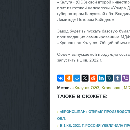
«Калуга» (ОЭЗ) свой второй инвестпр
плит из готовой целлюлозы «Ультра 
губернатором Калужской обл. Влади
Лимитед» Петером Кайндлом.
Завод будет выпускать базовую бумаг
производящих ламинированные МДФ/
«Кроношпан Калуга». Общий объем ин
Объем выпускаемой продукции состави
запустить в 1 кв. 2022 г.
Метки:
«Калуга» ОЭЗ
,
Kronospan
,
MD
ТАКЖЕ В СЮЖЕТЕ:
«КРОНОШПАН» ОТКРЫЛ ПРОИЗВОДСТВО
ОБЛ.
В 1 КВ. 2021 Г. РОССИЯ УВЕЛИЧИЛА