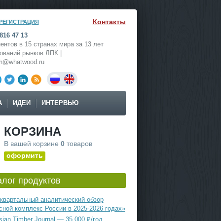
Контакты
РЕГИСТРАЦИЯ
816 47 13
ентов в 15 странах мира за 13 лет
ований рынков ЛПК |
ch@whatwood.ru
А
ИДЕИ
ИНТЕРВЬЮ
КОРЗИНА
В вашей корзине
0
товаров
оформить
алог продуктов
квартальный аналитический обзор
сной комплекс России в 2025-2026 годах»
ian Timber Journal — 35 000 ₽/год