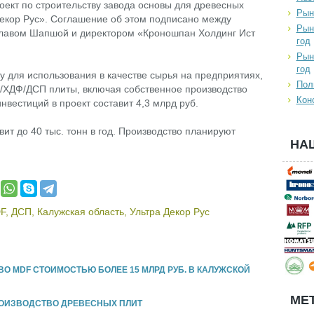
оект по строительству завода основы для древесных
Рын
Декор Рус». Соглашение об этом подписано между
Рын
славом Шапшой и директором «Кроношпан Холдинг Ист
год
Рын
год
у для использования в качестве сырья на предприятиях,
Пол
ХДФ/ДСП плиты, включая собственное производство
Кон
вестиций в проект составит 4,3 млрд руб.
т до 40 тыс. тонн в год. Производство планируют
НА
F
,
ДСП
,
Калужская область
,
Ультра Декор Рус
 MDF СТОИМОСТЬЮ БОЛЕЕ 15 МЛРД РУБ. В КАЛУЖСКОЙ
МЕТ
 ПРОИЗВОДСТВО ДРЕВЕСНЫХ ПЛИТ