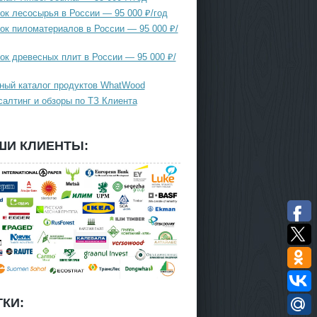
ок лесосырья в России — 95 000 ₽/год
ок пиломатериалов в России — 95 000 ₽/
ок древесных плит в России — 95 000 ₽/
ный каталог продуктов WhatWood
салтинг и обзоры по ТЗ Клиента
ШИ КЛИЕНТЫ:
КИ: