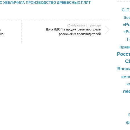
ЕННО УВЕЛИЧИЛА ПРОИЗВОДСТВО ДРЕВЕСНЫХ ПЛИТ
CLT
Sod
«Ры
Следующая страница
а
Доля ЛДСП в продуктовом портфеле
«Р
кв.
российских производителей
Г
Прави
Росс
С
Япон
имп
к
ле
ф