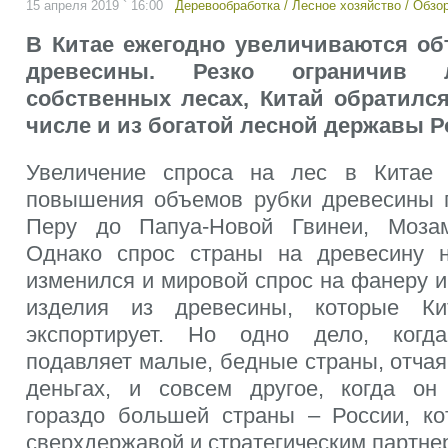
15 апреля 2019 ` 16:00
Деревообработка
/
Лесное хозяйство
/
Обзор
В Китае ежегодно увеличиваются о
древесины. Резко ограничив л
собственных лесах, Китай обратился
числе и из богатой лесной державы Р
Увеличение спроса на лес в Китае 
повышения объемов рубки древесины 
Перу до Папуа-Новой Гвинеи, Моза
Однако спрос страны на древесину 
изменился и мировой спрос на фанеру 
изделия из древесины, которые Ки
экспортирует. Но одно дело, когд
подавляет малые, бедные страны, отча
деньгах, и совсем другое, когда он
гораздо большей страны – России, ко
сверхдержавой и стратегическим партне