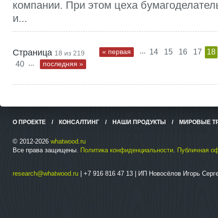
компании. При этом цеха бумагоделате
и...
...
Страница
« первая
14
15
16
17
18
18 из 219
...
40
последняя »
О ПРОЕКТЕ
/
КОНСАЛТИНГ
/
НАШИ ПРОДУКТЫ
/
МИРОВЫЕ Т
© 2012-2026
whatwood.ru
Все права защищены.
Политика конфиденциальности
.
Публичная о
research@whatwood.ru
| +7 916 816 47 13 | ИП Новосёлов Игорь Сер