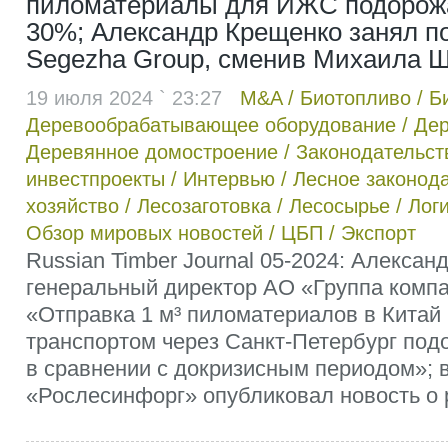
пиломатериалы для ИЖС подорожа
30%; Александр Крещенко занял п
Segezha Group, сменив Михаила 
19 июля 2024 ` 23:27
M&A
/
Биотопливо
/
Б
Деревообрабатывающее оборудование
/
Дер
Деревянное домостроение
/
Законодательст
инвестпроекты
/
Интервью
/
Лесное законод
хозяйство
/
Лесозаготовка
/
Лесосырье
/
Лог
Обзор мировых новостей
/
ЦБП
/
Экспорт
Russian Timber Journal 05-2024: Алексан
генеральный директор АО «Группа комп
«Отправка 1 м³ пиломатериалов в Китай
транспортом через Санкт-Петербург под
в сравнении с докризисным периодом»; 
«Рослесинфорг» опубликовал новость о ро