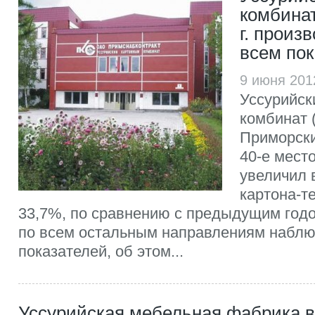
комбинат
г. произ
всем по
9 июня 201
Уссурийск
комбинат (
Приморски
40-е место
увеличил в
картона-т
33,7%, по сравнению с предыдущим годом
по всем остальным направлениям наблю
показателей, об этом...
Уссурийская мебельная фабрика 