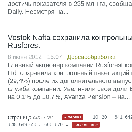
достичь показателя в 235 млн га, сообща
Daily. Несмотря на...
Vostok Nafta сохранила контрольны
Rusforest
8 июня 2012 ` 15:07
Деревообработка
Главный акционер компании Rusforest ко
Ltd. сохранила контрольный пакет акций
(29,4%) после их дополнительного выпус
служба компании. Увеличили свои доли Ea
на 0,1% до 10,7%, Avanza Pension – на...
...
...
Страница
« первая
10
20
641
64
645 из 682
...
...
648
649
650
660
670
последняя »