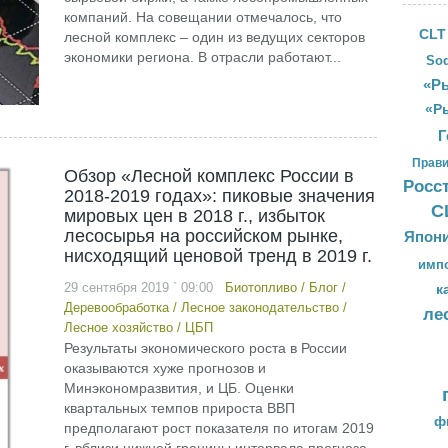
компаний. На совещании отмечалось, что
CLT
лесной комплекс – один из ведущих секторов
экономики региона. В отрасли работают...
Sod
«Ры
«Р
Г
Прави
Обзор «Лесной комплекс России в
Росс
2018-2019 годах»: пиковые значения
С
мировых цен в 2018 г., избыток
лесосырья на российском рынке,
Япон
нисходящий ценовой тренд в 2019 г.
имп
29 сентября 2019 ` 09:00
Биотопливо
/
Блог
/
к
Деревообработка
/
Лесное законодательство
/
ле
Лесное хозяйство
/
ЦБП
Результаты экономического роста в России
оказываются хуже прогнозов и
Минэкономразвития, и ЦБ. Оценки
квартальных темпов прироста ВВП
ф
предполагают рост показателя по итогам 2019