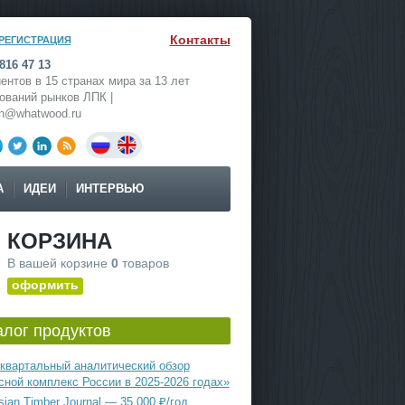
Контакты
РЕГИСТРАЦИЯ
816 47 13
ентов в 15 странах мира за 13 лет
ований рынков ЛПК |
ch@whatwood.ru
А
ИДЕИ
ИНТЕРВЬЮ
КОРЗИНА
В вашей корзине
0
товаров
оформить
алог продуктов
квартальный аналитический обзор
сной комплекс России в 2025-2026 годах»
ian Timber Journal — 35 000 ₽/год