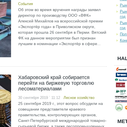
События
Рын
Об этом во время вручения награды заявил
Рын
директор по производству ООО «ВФК»
год
Алексей Михайлов на всероссийской премии
Рын
«Экспортёр года» в Приволжском округе,
год
которая прошла 26 сентября в Перми. Вятский
Пол
ФК на данном мероприятии был признан
Кон
лучшим в номинации «Экспортёр в сфере...
НА
Хабаровский край собирается
перейти на биржевую торговлю
лесоматериалами
30 сентября 2019 ` 11:12
Лесное хозяйство
25 сентября 2019 г., этот вопрос обсудили на
совещании представители краевого
правительства, контролирующих органов,
Санкт-Петербургской международной товарно-
МЕТ
сырьевой биржи, а также лесопромышленных