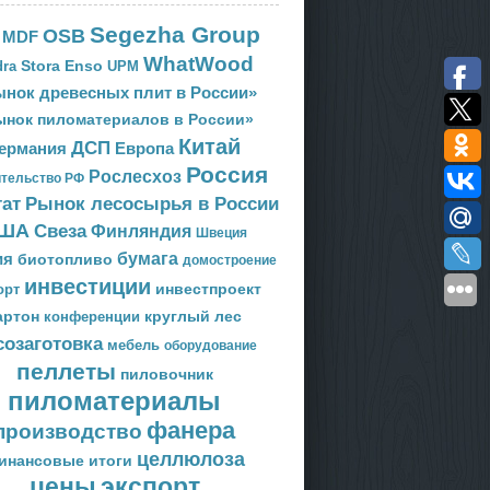
Segezha Group
OSB
MDF
WhatWood
Stora Enso
ra
UPM
нок древесных плит в России»
ынок пиломатериалов в России»
Китай
ДСП
Европа
ермания
Россия
Рослесхоз
тельство РФ
тат
Рынок лесосырья в России
ША
Свеза
Финляндия
Швеция
ия
бумага
биотопливо
домостроение
инвестиции
орт
инвестпроект
артон
круглый лес
конференции
созаготовка
мебель
оборудование
пеллеты
пиловочник
пиломатериалы
фанера
производство
целлюлоза
инансовые итоги
цены
экспорт