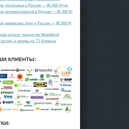
ок лесосырья в России — 95 000 ₽/год
ок пиломатериалов в России — 95 000 ₽/
ок древесных плит в России — 95 000 ₽/
ный каталог продуктов WhatWood
салтинг и обзоры по ТЗ Клиента
ШИ КЛИЕНТЫ:
КИ: