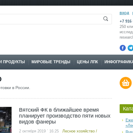
ВХОД
+7 916 
250 кли
исслед
resear
И ПРОДУКТЫ
МИРОВЫЕ ТРЕНДЫ
ЦЕНЫ ЛПК
ИНФОГРАФИК
О
товки в России.
Кат
Вятский ФК в ближайшее время
планирует производство пяти новых
Еже
видов фанеры
«Ле
2 октября 2019 ` 16:25
Лесное хозяйство
/
Russ