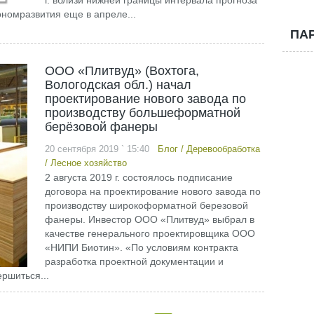
г. вблизи нижней границы интервала прогноза
ономразвития еще в апреле...
ПА
ООО «Плитвуд» (Вохтога,
Вологодская обл.) начал
проектирование нового завода по
производству большеформатной
берёзовой фанеры
20 сентября 2019 ` 15:40
Блог
/
Деревообработка
/
Лесное хозяйство
2 августа 2019 г. состоялось подписание
договора на проектирование нового завода по
производству широкоформатной березовой
фанеры. Инвестор ООО «Плитвуд» выбрал в
качестве генерального проектировщика ООО
«НИПИ Биотин». «По условиям контракта
разработка проектной документации и
ршиться...