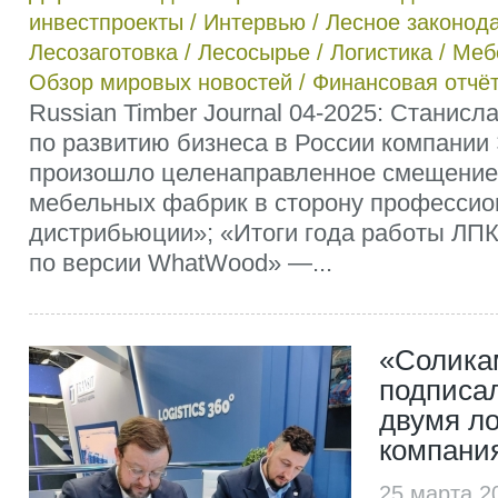
инвестпроекты
/
Интервью
/
Лесное законод
Лесозаготовка
/
Лесосырье
/
Логистика
/
Меб
Обзор мировых новостей
/
Финансовая отчё
Russian Timber Journal 04-2025: Станисл
по развитию бизнеса в России компании
произошло целенаправленное смещение
мебельных фабрик в сторону профессио
дистрибьюции»; «Итоги года работы ЛПК
по версии WhatWood» —...
«Солика
подписа
двумя л
компани
25 марта 2