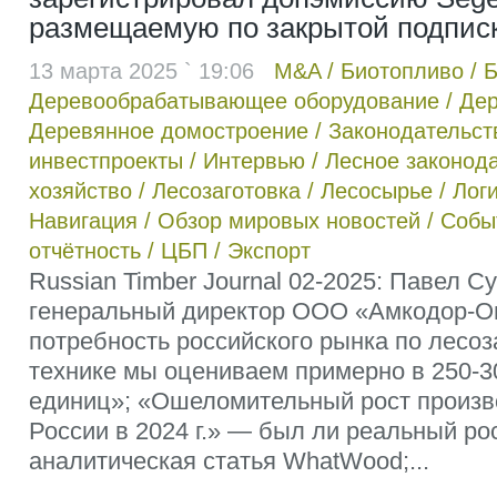
размещаемую по закрытой подпис
13 марта 2025 ` 19:06
M&A
/
Биотопливо
/
Б
Деревообрабатывающее оборудование
/
Дер
Деревянное домостроение
/
Законодательст
инвестпроекты
/
Интервью
/
Лесное законод
хозяйство
/
Лесозаготовка
/
Лесосырье
/
Лог
Навигация
/
Обзор мировых новостей
/
Собы
отчётность
/
ЦБП
/
Экспорт
Russian Timber Journal 02-2025: Павел С
генеральный директор ООО «Амкодор-О
потребность российского рынка по лесоз
технике мы оцениваем примерно в 250-3
единиц»; «Ошеломительный рост произв
России в 2024 г.» — был ли реальный ро
аналитическая статья WhatWood;...