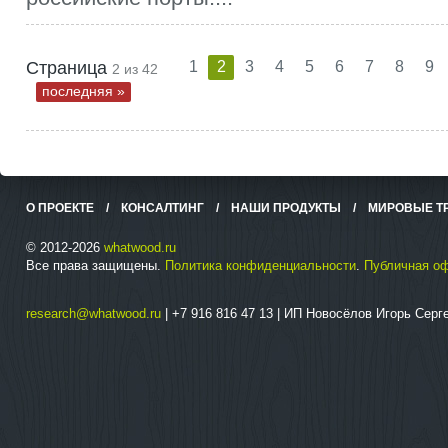
Страница
1
2
3
4
5
6
7
8
9
2 из 42
последняя »
О ПРОЕКТЕ
/
КОНСАЛТИНГ
/
НАШИ ПРОДУКТЫ
/
МИРОВЫЕ Т
© 2012-2026
whatwood.ru
Все права защищены.
Политика конфиденциальности
.
Публичная о
research@whatwood.ru
| +7 916 816 47 13 | ИП Новосёлов Игорь Сер