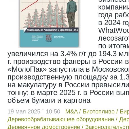
компани
года ра
в 2024 г
WhatWoo
лесозаго
по итогам
увеличился на 3.4% г/г до 194.3 млн
г. производство фанеры в России 
«МолоПак» запустила в Московско
производственную площадку за 1.3
на макулатуру в России превысили 
тонну; в марте 2025 г. в России в
объем бумаги и картона
19 мая 2025 ` 10:50
M&A
/
Биотопливо
/
Би
Деревообрабатывающее оборудование
/
Дер
Деревянное домостроение
/
Законодательст