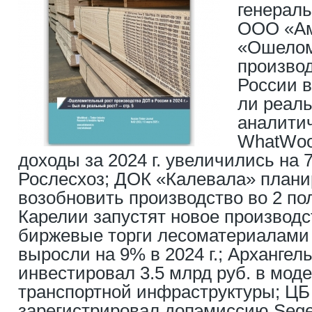
генерал
ООО «Ам
«Ошелом
произво
России в
ли реал
аналитич
WhatWoo
доходы за 2024 г. увеличились на
Рослесхоз; ДОК «Калевала» плани
возобновить производство во 2 пол.
Карелии запустят новое производ
биржевые торги лесоматериалам
выросли на 9% в 2024 г.; Архангел
инвестировал 3.5 млрд руб. в мо
транспортной инфраструктуры; Ц
зарегистрировал допэмиссию Sege