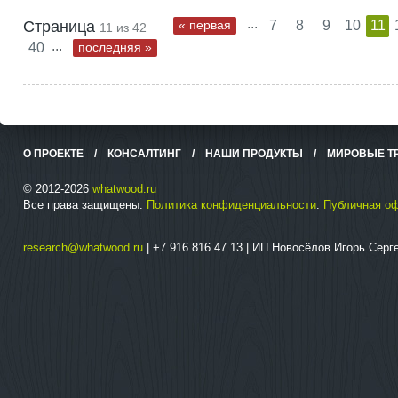
...
Страница
« первая
7
8
9
10
11
11 из 42
...
40
последняя »
О ПРОЕКТЕ
/
КОНСАЛТИНГ
/
НАШИ ПРОДУКТЫ
/
МИРОВЫЕ Т
© 2012-2026
whatwood.ru
Все права защищены.
Политика конфиденциальности
.
Публичная о
research@whatwood.ru
| +7 916 816 47 13 | ИП Новосёлов Игорь Сер