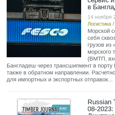
сервис и
в Бангл
14 ноября 
Логистика
Морской с
себя скво
грузов из
морского 
(ВМТП, вх
Бангладеш через трансшипмент в порту 
также в обратном направлении. Расчетн
для импортных и экспортных отправок...
Russian 
08-2023: