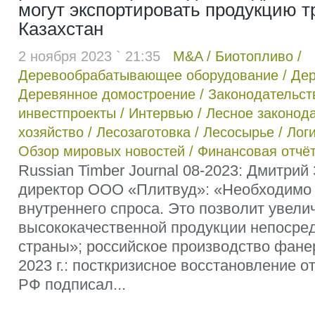
могут экспортировать продукцию т
Казахстан
2 ноября 2023 ` 21:35
M&A
/
Биотопливо
/
Деревообрабатывающее оборудование
/
Дер
Деревянное домостроение
/
Законодательст
инвестпроекты
/
Интервью
/
Лесное законод
хозяйство
/
Лесозаготовка
/
Лесосырье
/
Лог
Обзор мировых новостей
/
Финансовая отчё
Russian Timber Journal 08-2023: Дмитрий
директор ООО «Плитвуд»: «Необходимо
внутреннего спроса. Это позволит увели
высококачественной продукции непосре
страны»; российское производство фанер
2023 г.: посткризисное восстановление о
РФ подписал...