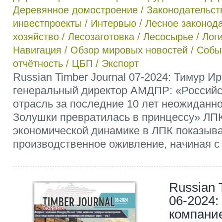
Деревянное домостроение
/
Законодательст
инвестпроекты
/
Интервью
/
Лесное законод
хозяйство
/
Лесозаготовка
/
Лесосырье
/
Лог
Навигация
/
Обзор мировых новостей
/
Собы
отчётность
/
ЦБП
/
Экспорт
Russian Timber Journal 07-2024: Тимур Ир
генеральный директор АМДПР: «Российс
отрасль за последние 10 лет неожиданно
Золушки превратилась в принцессу» ЛП
экономической динамике в ЛПК показыва
производственное оживление, начиная с 3
Russian 
06-2024:
компани