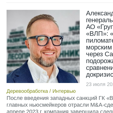
Алексан
генерал
АО «Гру
«ВЛП»: «
пиломат
морским
через Са
подорож
сравнени
докризи
23 июля 20
Деревообработка
/
Интервью
После введения западных санкций ГК «В
главных ньюсмейкеров отрасли M&A-сдел
апреле 2023 г. компания завершила сдел