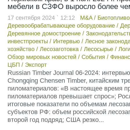
мебели в СЗФО выросло более че
17 сентября 2024 ` 12:12
M&A
/
Биотопливо
Деревообрабатывающее оборудование
/
Дер
Деревянное домостроение
/
Законодательст
инвестпроекты
/
Интервью
/
Лесное законод
хозяйство
/
Лесозаготовка
/
Лесосырье
/
Лог
Обзор мировых новостей
/
События
/
Финанс
ЦБП
/
Экспорт
Russian Timber Journal 06-2024: интервь
Chongqing Chensen Timber, китайским т
пиломатериалов: «В настоящее время п
пиломатериалов превышает спрос»; Рос
итоговые показатели по объемам лесозаг
субъектов РФ: объем российской лесоза
второй год подряд; США резко...