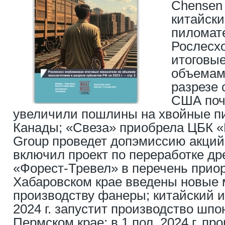
Chensen 
китайск
пиломат
Рослесх
итоговые
объемам 
разрезе 
США поч
увеличили пошлины на хвойные п
Канады; «Свеза» приобрела ЦБК «
Group проведет допэмиссию акций
включил проект по переработке 
«Форест-Тревел» в перечень приор
Хабаровском крае введены новые
производству фанеры; китайский и
2024 г. запустит производство шп
Пермском крае; в 1 пол. 2024 г. пр