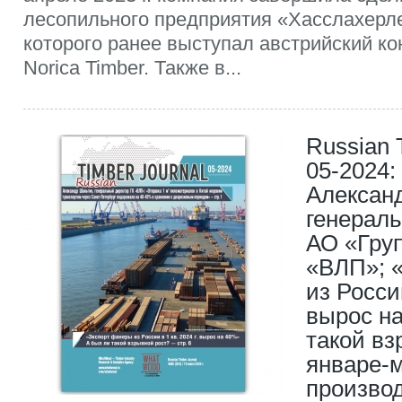
лесопильного предприятия «Хасслахерл
которого ранее выступал австрийский ко
Norica Timber. Также в...
Russian 
05-2024:
Алексан
генерал
АО «Гру
«ВЛП»; 
из России
вырос на
такой вз
январе-м
произво