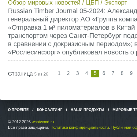
Обзор мировых новостей
/
ЦБП
/
Экспорт
Russian Timber Journal 05-2024: Алексан
генеральный директор АО «Группа комп
«Отправка 1 м³ пиломатериалов в Китай
транспортом через Санкт-Петербург под
в сравнении с докризисным периодом»; 
«Рослесинфорг» опубликовал новость о ро
Страница
1
2
3
4
5
6
7
8
9
5 из 26
О ПРОЕКТЕ
/
КОНСАЛТИНГ
/
НАШИ ПРОДУКТЫ
/
МИРОВЫЕ Т
© 2012-2026
whatwood.ru
Все права защищены.
Политика конфиденциальности
.
Публичная о