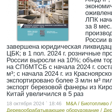
экономи
оживлен
ЛПК начи
за 8 мес.
произво
России в
завершена юридическая ликвидац
ЦБК; в 1 пол. 2024 г. розничные п
России выросли на 10%; объем то
на СПбМТСБ с начала 2024 г. сост
м³; с начала 2024 г. из Красноярско
экспортировано более 3 млн м³ пи
экспорт березовой фанеры из Киро
Китай увеличился в 5 раз
18 октября 2024 ` 18:46
M&A
/
Биотопливо
Деревообрабатывающее оборудование
/
Дер