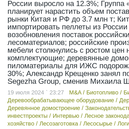
России выросло на 12.3%; Группа «
планирует нарастить объем постав
рынки Китая и РФ до 3.7 млн т; Кит
импортировать пеллеты из России
возобновления поставок российски
лесоматериалов; российские прои
мебели столкнулись с ростом цен 
комплектующие; деревянные домо
пиломатериалы для ИЖС подорожа
30%; Александр Крещенко занял п
Segezha Group, сменив Михаила 
19 июля 2024 ` 23:27
M&A
/
Биотопливо
/
Б
Деревообрабатывающее оборудование
/
Дер
Деревянное домостроение
/
Законодательст
инвестпроекты
/
Интервью
/
Лесное законод
хозяйство
/
Лесозаготовка
/
Лесосырье
/
Лог