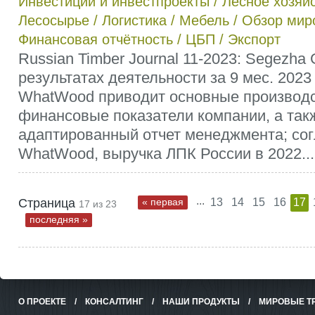
Инвестиции и инвестпроекты
/
Лесное хозяй
Лесосырье
/
Логистика
/
Мебель
/
Обзор мир
Финансовая отчётность
/
ЦБП
/
Экспорт
Russian Timber Journal 11-2023: Segezha
результатах деятельности за 9 мес. 2023 г
WhatWood приводит основные производ
финансовые показатели компании, а так
адаптированный отчет менеджмента; сог
WhatWood, выручка ЛПК России в 2022...
...
Страница
« первая
13
14
15
16
17
17 из 23
последняя »
О ПРОЕКТЕ
/
КОНСАЛТИНГ
/
НАШИ ПРОДУКТЫ
/
МИРОВЫЕ Т