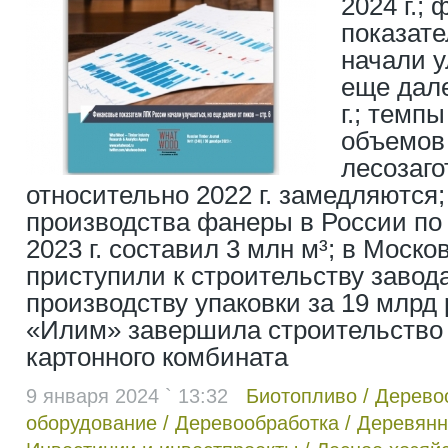
2024 г.;
показат
начали у
еще дале
г.; темп
объемов
лесозаго
относительно 2022 г. замедляются
производства фанеры в России по 
2023 г. составил 3 млн м³; в Моско
приступили к строительству завод
производству упаковки за 19 млрд 
«Илим» завершила строительство
картонного комбината
9 января 2024 ` 13:32
Биотопливо
/
Дерево
оборудование
/
Деревообработка
/
Деревянн