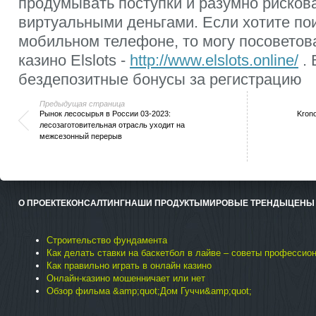
продумывать поступки и разумно рисков
виртуальными деньгами. Если хотите пои
мобильном телефоне, то могу посоветова
казино Elslots -
http://www.elslots.online/
. 
бездепозитные бонусы за регистрацию
Предыдущая страница
Рынок лесосырья в России 03-2023:
Kron
лесозаготовительная отрасль уходит на
межсезонный перерыв
О ПРОЕКТЕ
КОНСАЛТИНГ
НАШИ ПРОДУКТЫ
МИРОВЫЕ ТРЕНДЫ
ЦЕНЫ
Строительство фундамента
Как делать ставки на баскетбол в лайве – советы профессио
Как правильно играть в онлайн казино
Онлайн-казино мошенничает или нет
Обзор фильма &amp;quot;Дом Гуччи&amp;quot;